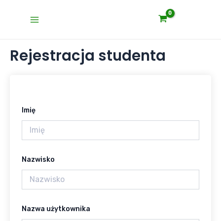
Skip
Main
to
Menu
content
Rejestracja studenta
Imię
Nazwisko
Nazwa użytkownika