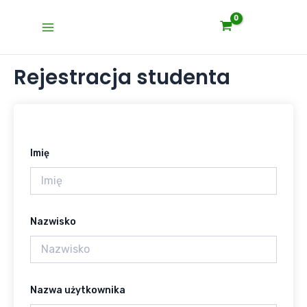
Skip
Main
to
Menu
content
Rejestracja studenta
Imię
Nazwisko
Nazwa użytkownika