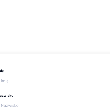
mię
azwisko