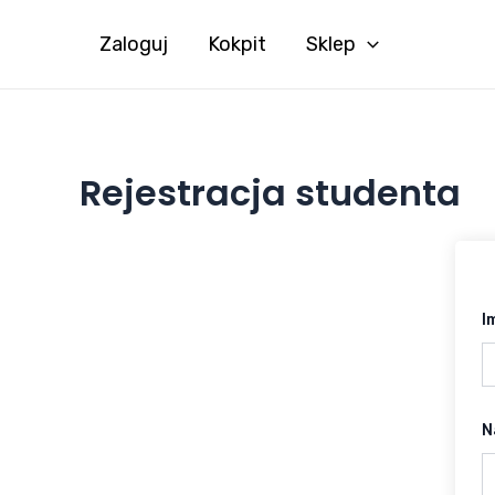
Skip
to
Zaloguj
Kokpit
Sklep
content
Rejestracja studenta
I
N