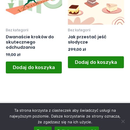
Bez kategorii
Bez kategorii
Dwanaście kroków do
Jak przestać jeść
skutecznego
słodycze
odchudzania
299,00
zł
19,00
zł
Dodaj do koszyka
Dodaj do koszyka
Ta strona korzysta z ciasteczek aby świadczyć usługi na
Polityka Prywatności
|
Regulamin
najwyższym poziomie. Dalsze korzystanie ze strony oznacza,
że zgadzasz się na ich użycie.